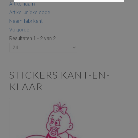
Artikelnaam
Artikel unieke code
Naam fabrikant
Volgorde
Resultaten 1 - 2 van 2
STICKERS KANT-EN-
KLAAR