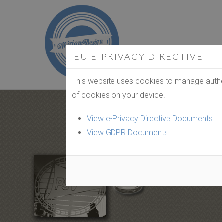
EU E-PRIVACY DIRECTIVE
This website uses cookies to manage authen
of cookies on your device.
View e-Privacy Directive Documents
View GDPR Documents