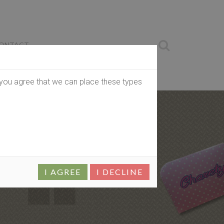
ONTACT
, you agree that we can place these types
I AGREE
I DECLINE