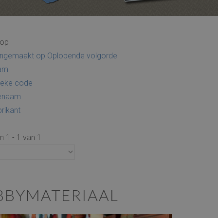
 op
aangemaakt op Oplopende volgorde
aam
nieke code
ienaam
rikant
n 1 - 1 van 1
BBYMATERIAAL