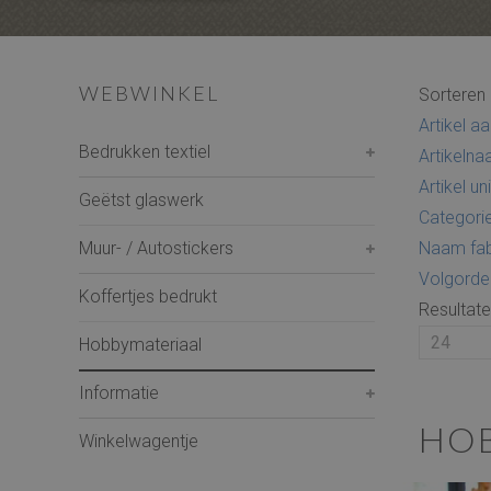
WEBWINKEL
Sorteren
Artikel 
Bedrukken textiel
Artikeln
Artikel u
Geëtst glaswerk
Categor
Muur- / Autostickers
Naam fab
Volgorde
Koffertjes bedrukt
Resultate
Hobbymateriaal
Informatie
HO
Winkelwagentje